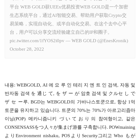
平台 WEB GOLD获UEEx优易投资WEB GOLD是一个加密
生态系统平台，通过AI智能交易、帮助用户获取Crypto交
易策略，实现自动化、或半自动化交易。在这个去中心平
台，用户可以分享交流经验建立自己的IP和圈子。
pic.twitter.com/1fYOS2i0pv — WEB GOLD (@EnesKronik)
October 28, 2022
내용: WEBGOLD, AI 에 요 루 인 테리 지 엔 트 인 검색, 자동 및 
반자동 검색 を 通じ て, を ザ ー が 암호 검색 및 クルセ し で 
ザ セ ー루. BGD는 WEBGOLD의 가바나스토쿤으로, 항상 1억
토쿤을 유지하고 있습니다. 트쿤의 70%는 70%가 아르고리즘마
이닝(POP) 메카니즘니키 づいており의 참여형이고, 같은 
CONSENSASSをつ人々が集まげ游를 구축합니다. POWmaining
よりEnvironment nishaku, POSよりSecurity그리고 Who もが