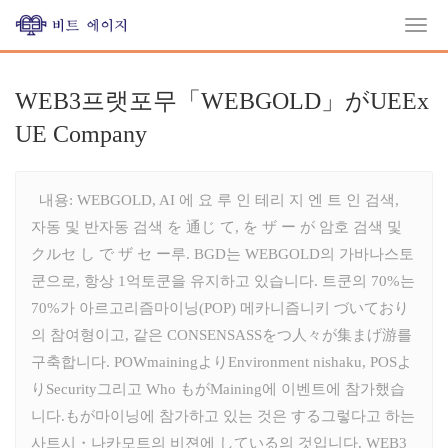
WEB3프랫포무「WEBGOLD」がUEEx
UE Company
내용: WEBGOLD, AI 에 요 루 인 테리 지 엔 트 인 검색,
자동 및 반자동 검색 を 通じ て, を ザ ー が 암호 검색 및
クルセ し で ザ セ ー루. BGD는 WEBGOLD의 가바나스토
쿤으로, 항상 1억토쿤을 유지하고 있습니다. 트쿤의 70%는
70%가 아르고리즘마이닝(POP) 메카니즘니키 づいており
의 참여형이고, 같은 CONSENSASSをつ人々が集まげ游를
구축합니다. POWmainingよりEnvironment nishaku, POSよ
りSecurity그리고 Who もがMaining에 이벤트에 참가했습
니다.もが마이닝에 참가하고 있는 것은 する그렇다고 하는
사트시・나카모트의 비젼에 している의 것입니다. WEB3