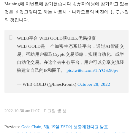
Maining에 이벤트에 참가했습니다.もが마이닝에 참가하고 있는 
것은 する그렇다고 하는 사트시・나카모트의 비젼에 している
의 것입니다.
WEB3平台 WEB GOLD获UEEx优易投资
WEB GOLD是一个加密生态系统平台，通过AI智能交
易、帮助用户获取Crypto交易策略，实现自动化、或半
自动化交易。在这个去中心平台，用户可以分享交流经
验建立自己的IP和圈子。
pic.twitter.com/1fYOS2i0pv
— WEB GOLD (@EnesKronik)
October 28, 2022
2022-10-30 am11:07
그림 생 성
Previous:
Gode ​​Chain, 5월 19일 EST에 생중계한다고 발표