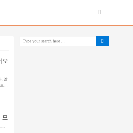
떠오
. 알
프로젝
러에
)”은
 분석
인 운
이블코
 모
 종