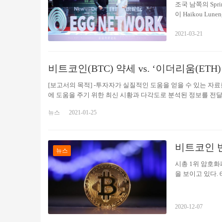
료됩니다.
조국 남쪽의 Spri
이 Haikou Lunen
와 EGG Communi
2021-03-21
Golden Finance
개의 협동 조합이
하고 30 만 명
호 화폐 애호가로
비트코인(BTC) 약세 vs. ‘이더리움(ETH)’
로…
[보고서의 목적] -투자자가 실질적인 도움을 얻을 수 있는 자
에 도움을 주기 위한 최신 시황과 다각도로 분석된 정보를 전
있도록 꾸미고 있습니다. -변동성 높은 시장 상황을 감안, 리
뉴스
2021-01-25
금융공학기술연구소의 독자적인 계량 분석(quantitative analy
장기(1개월 이상)로 구분한 후 이를 도식화으로써 시장 분위기를
비트코인 
뉴스
시총 1위 암호
을 보이고 있다.
이 거품으로 끝난
비트코인은 3개월
곧 하락세를 걷기
2020-12-07
보낸 암호화폐 시