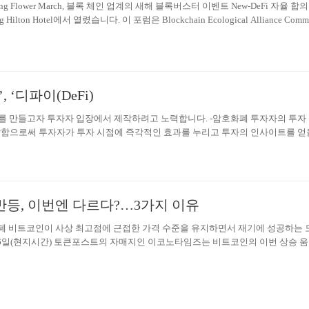
ng Flower March, 블록 체인 업계의 새해 블록버스터 이벤트 New-DeFi 자율 합
g Hilton Hotel에서 열렸습니다. 이 포럼은 Blockchain Ecological Alliance Commi
ty Autonomous Committee가 공동으로 시작했습니다 .EFTalk Encrypted Social,
, Non-Small Account, Fireball Finance 및 Coin World가 공동으로 응원했으며 거의 
 지원했습니다. 커뮤니티와 미디어. 이 포럼은 라이브 방송을위한 4 개의 채널을
 이상이 시청했으며 동시에 포럼에는 프로젝트 파티, 거래소, 산업 KOL, 커뮤니티 및
부터 약 1,000 명의 사람들이 모였습니다. 경제 세계화와 산업 변혁의 심층 발
, ‘디파이(DeFi)
료를 만들고자 투자자 입장에서 제작하려고 노력합니다. -암호화폐 투자자의 투자
달함으로써 투자자가 투자 시점에 즉각적인 효과를 누리고 투자의 인사이트를 얻
포트 발간 시점과 투자자 전달 시점을 최소화하려고 노력하고 있습니다. [특징] 에
sis) 노하우를 통해 각 항목을 점수화하고, 시장 상황을 단기(1~7일), 중기(1주~1개
 한눈에 알 수 있도록 ‘종합 의견’을 표시합니다.
반등, 이번엔 다르다?…3가지 이유
화폐 비트코인이 사상 최고점에 근접한 가격 수준을 유지하면서 재기에 성공하는 
 6일(현지시간) 토큰포스트의 자매지인 이코노타임즈는 비트코인의 이번 상승 
 2017년 상승장과 다른 세 가지 이유를 제시했다.지난 2017년 말 투기 열풍이 
이 채 안 되는 기간 동안 5000달러에서 2만 달러까지 폭발적으로 상승했다. 하
 시작해 80% 가까이 폭락, ‘투기 거품’이라는 꼬리표를 달았다.한편, 오랜 암흑
장은 최근 들어 2017년 상승장을 재연하고 있다. 올해 3월까지만 해도 5900달