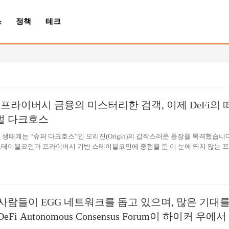
스
정책
테크
 프라이버시 금융의 미스터리한 검객, 이제 DeFi의 
벌 다크호스
DeFi 생태계는 “슈퍼 다크호스”인 오리진(Origin)의 갑작스러운 등장을 목격했습니다
스테이블코인과 프라이버시 기반 스테이블코인에 중점을 둔 이 눈에 띄지 않는 
 펀드에서 1억 달러를 돌파하며, 트럼프 토큰(TRUMP token)의 2억 4,800만 달
 번째로 큰 DeFi LP 프로젝트가 되었습니다.“오리진 현상(Origin Phenomenon
0 커뮤니티를 휩쓸며 빠르게 화제를 모으고 있습니다. 오리진의 개발 궤적을 면밀히
의 성공은 우연이 아니라 정밀한 전략적 포지셔닝, 탄력적인 시스템 설계, 체계적
니티 중심의 따뜻한 분위기의 결과라는 것을 확인했습니다. 1. 프라이버시 스테
사람들이 EGG 네트워크를 돕고 있으며, 많은 기대를
모델:…
eFi Autonomous Consensus Forum이 하이커 우에서