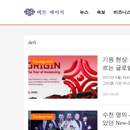
뉴스
속보
비즈니
defi
기원 현상:
Uncategorized
르는 글로
2025년 6월, 
고리즘 기반 비
트는 최근 기본 풀
2025-06-09
이어 전 세계에서 두
전 세계 웹 3.
한 결과, 오리진
영, 그리고 커뮤
수천 명의 
Uncategorized
인 + 알고리즘 
았던 New-D