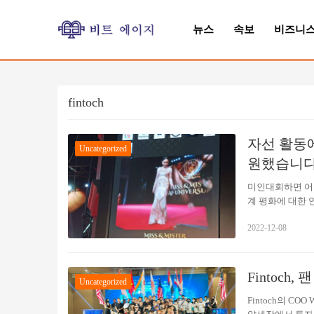
뉴스
속보
비즈니
fintoch
자선 활동에 헌
Uncategorized
원했습니다
미인대회하면 어
계 평화에 대한
쇼입니까? Fintoc
2022-12-08
집을 것입니다. 평
도 큰 열의를 가지고
“조용한” 대회입
방법을 사용하여 
Fintoc
Uncategorized
Fintoch의 CO