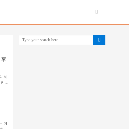
을 후
며 세
비키니
식을 뒤
은 올해
 가장
만 다른
리는 이