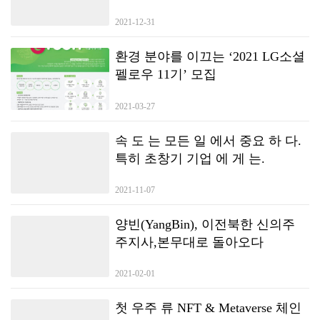
하기 전에 먼저 생성 예술이 무엇인지 알아보도록 하겠습니다. 이전 예술
가들은 비선형 공간을 통해 순진화파를 만들었고, 비유럽 공간을 통해 원
2021-12-31
시 화파를 만들었다. 야수화파는 빛이 있고, 입체화파는 공간이 있고, 미래
파는 시간이 있고, 초현실주의는 상대론성 왜곡이 있다. 전통 예술가들
환경 분야를 이끄는 ‘2021 LG소셜
이 헤어진 화파는 의심할 여지 없이 모두 수학에 대한 탐구와 물리에 대
펠로우 11기’ 모집
한 탐구이다. 자연의 법칙은 원래 존재했고, 그들은 단지 인간의 방식으
로 인간에게 보여졌을 뿐이다. (존 F. 케네디, 과학명언) 컴퓨터가 발명되
고 오실로스코프가 나타나면 자연스럽게 우리에게 전달되는 신호를 포착
2021-03-27
할 수 있다. 이 신호들은 예술가들이 이미지를 통해 생명을 불어넣어 주는
데, 이것이 바로 우리가 생성 예술이라고 부르는 것이다….
속 도 는 모든 일 에서 중요 하 다.
특히 초창기 기업 에 게 는.
2021-11-07
양빈(YangBin), 이전북한 신의주
주지사,본무대로 돌아오다
2021-02-01
첫 우주 류 NFT & Metaverse 체인