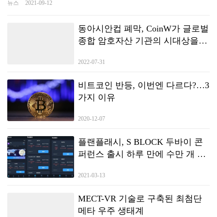
뉴스
2021-09-12
에 있다. Bearbrick Park NFT 스토리지도 확장 가능하고 영구적인 체인
의 데이터 저장소를 지속적으로 제공하도록 설계된 Arweave 프로토콜
을 사용합니다. 간단히 말해서, Bearbrick Park 는 DeFi+NFT 항목입니다. 주
동아시안컵 폐막, CoinW가 글로벌
요 업무는 NFT 를 사용자 정의하고, 상향식으로 NFT 의 새로운 패러다임
종합 암호자산 기관의 시대상을
을 구축하고, 당신의 생각을 NFT 프로젝트에 통합하고, Bearbrick 과 결합
보여주다
하여 제품 규칙과 대응 가치 출력을 일련의 표준 스마트 계약으로 만드
2022-07-31
는 것입니다.수많은 NFT, GameFI 개발팀, 예술가들에게 NFT 제품을 빠르
게 조합하여 만들 수 있는 플랫폼을 제공하는 것은 NFT 분야의 음악 제공
자입니다. 전리품과 베어브릭 공원 소셜미디어네트워크서비스 비인 공
비트코인 반등, 이번엔 다르다?…3
동 창업자 돔 호프만의 NFT 프로젝트’ Loot: for adventures’ 는 불과 5 일 만
가지 이유
에 4 천 6 백만 달러의 매출과 1 억 8 천만 달러 이상의 총 시가를 유치
한 뒤 NFT 는 상향식 구축을 시작했다. Loot 은 문자만 가지고 있기 때문
2020-12-07
에 보유자는 자유로울 수 있다 Bearbrick Park는 기존의 NFT와 다릅니다.
기존의 NFT는 도미노에 가깝습니다. 같은 것과 다른 것의 차이가 거의 없
플랜플래시, S BLOCK 두바이 콘
습니다. Bearbrick Park와 Loot의 조합은 더 자유롭게 플레이할 수 있는 공
간입니다. 조합성은 그 중 하나입니다. 하이라이트; Bearbrick Park는 Loot,
퍼런스 출시 하루 만에 수만 개 노
(귀 가슴 머리 허리 발 손 목걸이 색상) 8개의 열린 텍스트를 기반으로 더 많
드 대여 달성
은 공개 자유를 제공하여 각 보유자에게 더 많은 자유를 제공합니다.
2021-03-13
Bearbrick Park NFT의 경우,유동성+가치 스토리지를 지속적으로 해결하
면 NFT 의 가치 공감대를 더욱 높일 수 있습니다. Bearbrick Park 는 NFT
MECT-VR 기술로 구축된 최첨단
를 자유롭게 정의하면서’ 희소성’,’ 소유권’,’ 가치저장’ 의 세 가지 측면
메타 우주 생태계
을 발전시킬 것이다. 생성 예술이란 무엇입니까? Bearbrick Park 를 이해