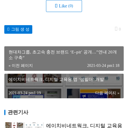
Like
(0)
그림 생 성
0
현대차그룹, 초고속 충전 브랜드 ‘E–pit’ 공개…”연내 20개
소 구축”
« 이전 페이지
2021-03-24 pm1:18
에이치비네트웍크, 디지털 교육용 앱 ‘샘빌더’ 개발
2021-03-24 pm1:19
다음 페이지 »
관련기사
에이치비네트웍크, 디지털 교육용