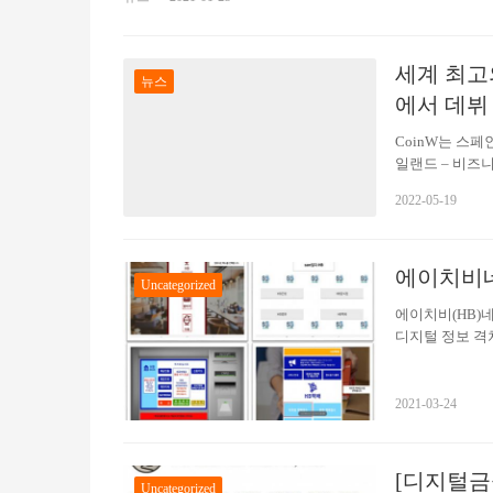
[특징] 에임리치 금융공학기술연구소의 독자적인 계량 분석(quant
일), 중기(1주~1개월), 장기(1개월 이상)로 구분한 후 이
세계 최고의
뉴스
에서 데뷔
CoinW는 스
일랜드 – 비즈
인 축구 리그인 
2022-05-19
렌시아와 맞붙었고
호화폐 거래소에
La Liga에 
에이치비네
수년간 암호화폐 
Uncategorized
니다. 2017년
에이치비(HB)
디지털 정보 격
이다. 무인 판
트 시대에 어려
을 기회도 적어
2021-03-24
도움을 줄 수 있
주문 앱, 택시 
[디지털금
Uncategorized