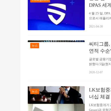
밸리스,…
DPAS 
4 월 25 일,
으로서 애플리케
(Distribute
2021-04-30
의 분산 및 분
하며 신원 확인의
즘, 합의 알고리
씨티그룹, 
인의 최하위 계
뉴스
연적 수순
글로벌 금융기업
밝혔다.5일(현
가 주최한 행사에
2020-12-07
는 데 도움을 주
가 디지털 통화
서 그는 최근 
LK보험중
한 부분을 차지
뉴스
하나이며, 그 
너십 체결
LK보험중개가 23
Group)과 위