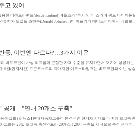
주고 있어
한 디센트라랜드(decdentraland)비틀즈의 ‘루시 인 더 스카이 위드 다이아몬드
 인류학자 도널드 조핸슨(Donald Johanson)이 아프리카 에티오피아에서 직립보
 조상, 오스트랄로피테쿠스를 발견한다. 때마침 이 화석이 발굴될 당시 라디오에
래가 흘러나왔고 이 화석에는 ‘루시’라는 이름이 붙게 되었다. 이후 이들은 기후 
라서 미지의 신세계를 향해 이동했고, 지금과 같은 문명으로 이어졌다. 신을 만
발했다. 인류는 항상 나아갔다. 가상의 신세계를 상상하고, 이를 통해 상상을 현실
반등, 이번엔 다르다?…3가지 이유
를 생성해냈다. 이제 인류는 앨런 머스크가 보여주고 있는 우주의 시대에도 도
와 함께 우리는 디지털 시계 내에 새로운 자산 플랫폼들을 구축하고 있기도…
화폐 비트코인이 사상 최고점에 근접한 가격 수준을 유지하면서 재기에 성공하는
다. 6일(현지시간) 토큰포스트의 자매지인 이코노타임즈는 비트코인의 이번 상
 끝난 2017년 상승장과 다른 세 가지 이유를 제시했다.지난 2017년 말 투기 
코인은 3개월이 채 안 되는 기간 동안 5000달러에서 2만 달러까지 폭발적으로 
 하락세를 걷기 시작해 80% 가까이 폭락, ‘투기 거품’이라는 꼬리표를 달았다.한
보낸 암호화폐 시장은 최근 들어 2017년 상승장을 재연하고 있다. 올해 3월까지
 선에 거래됐던 비트코인은 지난 10월 1만 달러까지 오르더니, 현재는 1만 9000
 이어가며…
t’ 공개…”연내 20개소 구축”
대자동차그룹) © 뉴스1현대자동차그룹이 본격적인 전기차 시대를 대비해 초고속 
그룹은 23일 초고속 충전인프라 20개소 120기 구축을 시작으로 충전 생태계 
it'(이-피트)를 공개한다고 밝혔다. E-pit는 모터스포츠 레이싱의 피트 스톱(Pit