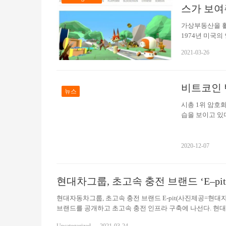
스가 보여
가상부동산을 활용
1974년 미국의
을 하는 우리의
2021-03-26
는 비틀즈의 노
경의 변화에 따
고, 로봇을 개
비트코인 
만들어내고 가치
뉴스
하고 있다. 이
시총 1위 암호
습을 보이고 있
움직임이 거품으로
이 불면서 비트
했다. 하지만 곧
2020-12-07
오랜 암흑기를 
해도 5900달러
가 넘는 수준을
현대차그룹, 초고속 충전 브랜드 ‘E–pi
현대자동차그룹, 초고속 충전 브랜드 E-pit(사진제공=현
브랜드를 공개하고 초고속 충전 인프라 구축에 나선다. 현대차
랫폼 육성계획 등 미래 충전 비전을 제시하는 신규 브랜드 ‘E-p
Uncategorized
2021-03-24