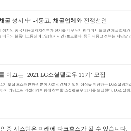
고, 충전과 연관된 모든 서비스를 쉽고 빠르게 제공한다. 앞으로 고객의 일상과 시
pit 충전소는 2021년 4월 중순에 전국 12개 고속도로 휴게소(72기)에서 개소
순차적으로…
채굴 성지 中 내몽고, 채굴업체와 전쟁선언
 성지인 중국 내몽고자치정부가 전기를 너무 낭비한다며 비트코인 채굴업체와
 미국의 블룸버그통신이 1일(현지시간) 보도했다. 중국 내몽고 정부는 지난달 2
 비트코인 채굴을 금지하고 오는 4월까지 모든 업체를 발본색원할 것이라고 밝혔
기료 때문에 비트코인 업체들이 대거 몰려 비트코인을 채굴하는 현장이다. 이에 
굴업체의 성지라는 별명이 생길 정도다. 내몽고는 전기료도 산데다 인건비도 싸 
들이 가장 선호하는 지역이다. 내몽고에서 전세계 비트코인의 약 8%가 채굴되
. 내몽고 자치정부가 이같은 계획을 발표한 것은 중앙정부로부터 질책을 받았
정부는 에너지 소비를 통제하지 못한 유일한 지자체가 내몽고 자치정부라고 적
 이끄는 ‘2021 LG소셜펠로우 11기’ 모집
11기 모집 포스터친환경 분야 사회적경제 기업의 성장을 지원하는 LG소셜캠퍼
18시까지 리딩그린 액셀러레이팅에 참여할 소셜펠로우 11기를 모집한다. LG소셜캠
LG화학이 조성한 친환경 소셜 네트워크 공간이다. LG소셜펠로우 11기에 선정된 
와이소셜컴퍼니가 주관하는 리딩그린(Leading Green) 액셀러레이팅에 참여해 
하는 친환경 사회적경제 기업으로 성장하는 발판을 마련할 수 있다. 또한 최대 50
 BM 고도화, 지속가능성 진단, 서비스 디자인, 유통 마케팅, 임팩트 투자 및 
 모듈별 컨설팅에 참여할 수 있다. 그리고 LG전자 노동조합과 연계해 생산성 향상
회가 주어진다. 2020년 LG소셜펠로우 10기에 선정된 기업은 요크, 임팩토리얼
 인증 시스템은 미래에 다크호스가 될 수 있습니다.