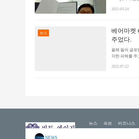
약을 통해 위험관리
2021-03-24
리히보험 그룹과
보험의 글로벌 
위험관리 서비스
베어마켓 C
스크를 발견하고
뉴스
회복 프로그램 
주었다.
올해 들어 글로
각한 피해를 주
않고 있습니다.
2022-07-22
래에 파묻은 타
수 있습니다. 
2022년 암호화
의 발전 속도와 
10일…
뉴스
속보
비즈니스
Copyright © 2020 비트 에이지
NEWS