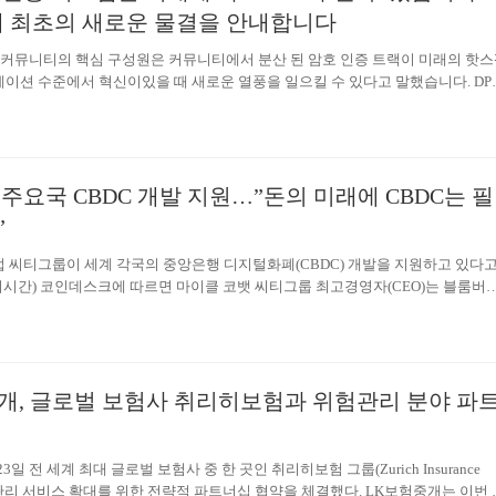
세계 최초의 새로운 물결을 안내합니다
 DPA 커뮤니티의 핵심 구성원은 커뮤니티에서 분산 된 암호 인증 트랙이 미래의 핫
이션 수준에서 혁신이있을 때 새로운 열풍을 일으킬 수 있다고 말했습니다. DP
d Password Authentication)는 디지털 금융 표준 및 분산 블록 체인을 준수하는 세계 
산 암호 인증 시스템으로, 아키텍처 표준의 분산 된 퍼블릭 블록 체인 생태계를 의
 기술적 특성을 충분히 고려합니다. 사용자 신용 ID 관리, P2P 통신, 암호화 알
즘, 스마트 계약, 교차 체인 계약 모델, 탈 중앙화 측면에서 네트워크 생태, 블록 
주요국 CBDC 개발 지원…”돈의 미래에 CBDC는 필
층 및 네트워크 생태 구축의…
”
 씨티그룹이 세계 각국의 중앙은행 디지털화폐(CBDC) 개발을 지원하고 있다
지시간) 코인데스크에 따르면 마이클 코뱃 씨티그룹 최고경영자(CEO)는 블룸버
서 “씨티그룹은 전 세계 각국 정부가 ‘CBDC’로 알려진 주권 디지털 통화를 만
고 있다”고 말했다.그는 “돈의 미래에 CBDC는 필연적인 개발”이라며 “우리는 
의 발행 및 상업화 측면에서 전 세계 정부와 협력 중”이라고 설명했다.이날 행사
밀레니얼 세대가 금융 서비스 산업을 변화 시켜, 디지털 결제가 은행 서비스에서 
개, 글로벌 보험사 취리히보험과 위험관리 분야 파
하게 됐다고 설명했다. 이러한 디지털 결제 전환은 암호화폐의 상승을 이끈 요인
결과로 CBDC가 생겨났다고 주장했다. 이와…
일 전 세계 최대 글로벌 보험사 중 한 곳인 취리히보험 그룹(Zurich Insurance
험관리 서비스 확대를 위한 전략적 파트너십 협약을 체결했다. LK보험중개는 이번 