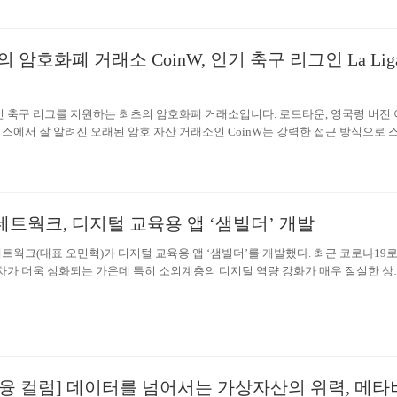
itative analysis) 노하우를 통해 각 항목을 점수화하고, 시장 상황을 단기(1
를 도식화으로써 시장 분위기를 한눈에 알 수 있도록 ‘종합 의견’을 표시합니다.
 암호화폐 거래소 CoinW, 인기 축구 리그인 La Lig
페인 축구 리그를 지원하는 최초의 암호화폐 거래소입니다. 로드타운, 영국령 버진 
니스에서 잘 알려진 오래된 암호 자산 거래소인 CoinW는 강력한 접근 방식으로 
La Liga에 진출한다고 밝혔습니다. 클럽 측에서 에스파뇰은 202020년 5월 15일
, CoinW는 La Liga 경기의 사이드라인에서 추락하여 전 세계 팬들이 글로벌 
서 고유한 브랜드 강점을 목격할 수 있도록 했습니다. 게다가 전 세계 거래소에
데뷔하는 암호화폐 거래 플랫폼입니다! CoinW: 세계의 암호화폐 거래 플랫폼. Coin
트웍크, 디지털 교육용 앱 ‘샘빌더’ 개발
사업에 깊이 관여해 왔으며 La Liga에서 데뷔한 거래소 브랜드로 잘 알려져 있
에 설립된…
네트웍크(대표 오민혁)가 디지털 교육용 앱 ‘샘빌더’를 개발했다. 최근 코로나19
차가 더욱 심화되는 가운데 특히 소외계층의 디지털 역량 강화가 매우 절실한 상
매가 늘어나고 운영되는 은행 지점도 줄면서 은행 업무도 모바일로 봐야 하는 등 
움을 호소하는 노인층이 많아지고 있다. 요즘에는 경로당 폐쇄로 미디어 교육을 
 이에 대한 대책이 시급하다. 다문화가정, 저소득층 가정 등 소외계층에 실질적
는 디지털 역량 교육 또한 필요하다. 이에 에이치비(HB)네트웍크는 뱅킹 앱, 음
호출 앱, 각종 예약 앱 등 많이 쓰는 모바일앱을 실제 사용하는 것과…
융 컬럼] 데이터를 넘어서는 가상자산의 위력, 메타