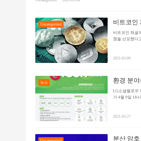
stop)에서 영감받았다. 전기차를 위한 피트 스톱을 지향하
을 의미 있게 만드는 충전 플랫폼으로 진화한다는 계획이다. E-
계획이다. 도심 내 주요 거점에도 충전소 8개소(48기)를 
비트코인 
Uncategorized
비트코인 채굴의
쟁을 선포했다고
일 관보를 통해
내몽고는 싼 전
라 비트코인 채
2021-03-09
트코인 채굴업체
것으로 추산된다
때문이다. 중앙
환경 분야를
뉴스
다….
LG소셜펠로우 
가 4월 9일 
스는 LG전자·
업은 5개월간 엠
경 분야를 리드
2021-03-27
만원의 금융지원과
금융의 총 5개
설팅에 신청할 기
분산 암호
Uncategorized