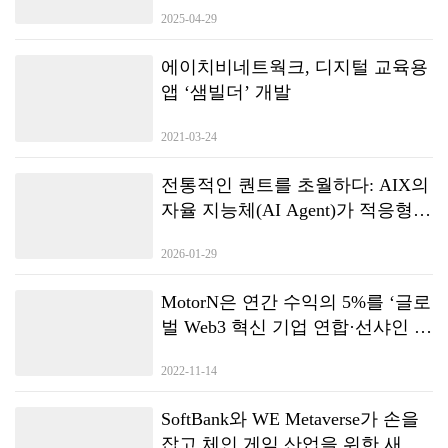
2025-04-29
에이치비네트웍크, 디지털 교육용
앱 ‘샘빌더’ 개발
2021-03-24
전통적인 퀀트를 초월하다: AIX의
자율 지능체(AI Agent)가 적응형
거래 전략을 구현하는 방법
2026-01-29
MotorN은 연간 수익의 5%를 ‘글로
벌 Web3 혁신 기업 연합·선샤인 액
션 플랜’을 지원하기 위해 할당할
2022-11-14
계획이다.
SoftBank와 WE Metaverse가 손을
잡고 체인 게임 산업을 위한 새로