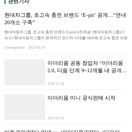
관련기사
현대차그룹, 초고속 충전 브랜드 ‘E–pit’ 공개…”연내
20개소 구축”
현대자동차그룹, 초고속 충전 브랜드 E-pit(사진제공=현대자동차그룹) ©
뉴스1현대자동차그룹이 본격적인 전기차 시대를 대비해 초고속 충전 브랜
드를 공개하고 초고속 충전 인프라 구축에 나선다. 현대차그룹은 23일 초
Uncategorized
2021-03-24
고속 충전인프라 20개소 120기 구축을 시작으로 충전 생태계 플랫폼 육성
계획 등 미래 충전 비전을 제시하는 신규 브랜드 ‘E-pit'(이-피트)를 공개한
다고 밝혔다. E-pit는 모터스포츠 레이싱의 피트 스톱(Pit stop)에서 영감받
이더리움 공동 창업자 “이더리움
았다. 전기차를 위한 피트 스톱을 지향하고, 충전과 연관된 모든 서비스를
2.0, 다음 단계 9~12개월 내 공개될
쉽고 빠르게 제공한다. 앞으로 고객의 일상과 시간을 의미 있게 만드는 충
것”
전 플랫폼으로 진화한다는 계획이다. E-pit 충전소는 2021년 4월 중순에 전
2020-11-30
국 12개 고속도로 휴게소(72기)에서 개소할 계획이다. 도심 내 주요 거점에
도 충전소 8개소(48기)를 순차적으로…
이더리움 미니 공식판매 시작
2021-03-12