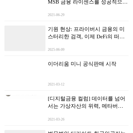
MSB 금융 라이센스를 성공적으로
획득했으며 새로운 라운드의 글로
2021-06-29
벌 배포가 곧 시작됩니다.
기원 현상: 프라이버시 금융의 미
스터리한 검객, 이제 DeFi의 떠오
르는 글로벌 다크호스
2025-06-09
이더리움 미니 공식판매 시작
2021-03-12
[디지털금융 컬럼] 데이터를 넘어
서는 가상자산의 위력, 메타버스
가 보여주고 있어
2021-03-26