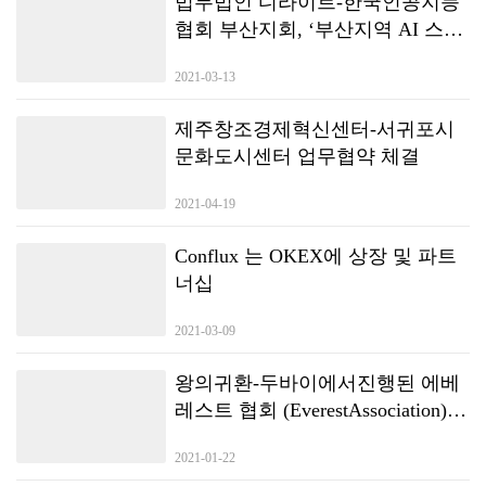
법무법인 디라이트-한국인공지능
협회 부산지회, ‘부산지역 AI 스타
트업 기업 육성을 위한 생태계 조
2021-03-13
성’ 협약
제주창조경제혁신센터-서귀포시
문화도시센터 업무협약 체결
2021-04-19
Conflux 는 OKEX에 상장 및 파트
너십
2021-03-09
왕의귀환-두바이에서진행된 에베
레스트 협회 (EverestAssociation)
기자회견
2021-01-22