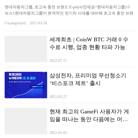
현대자동차그룹, 초고속 충전 브랜드 E-pit(사진제공=현대자동차그룹) ©
뉴스1현대자동차그룹이 본격적인 전기차 시대를 대비해 초고속 충전 브랜
드를 공개하고 초고속 충전 인프라 구축에 나선다. 현대차그룹은 23일 초
Uncategorized
2021-03-24
고속 충전인프라 20개소 120기 구축을 시작으로 충전 생태계 플랫폼 육성
계획 등 미래 충전 비전을 제시하는 신규 브랜드 ‘E-pit'(이-피트)를 공개한
다고 밝혔다. E-pit는 모터스포츠 레이싱의 피트 스톱(Pit stop)에서 영감받
세계최초 | CoinW BTC 거래 0 수
았다. 전기차를 위한 피트 스톱을 지향하고, 충전과 연관된 모든 서비스를
수료 시행, 업종 현황 타파 가능
쉽고 빠르게 제공한다. 앞으로 고객의 일상과 시간을 의미 있게 만드는 충
전 플랫폼으로 진화한다는 계획이다. E-pit 충전소는 2021년 4월 중순에 전
2022-07-11
국 12개 고속도로 휴게소(72기)에서 개소할 계획이다. 도심 내 주요 거점에
도 충전소 8개소(48기)를 순차적으로…
삼성전자, 프리미엄 무선청소기
‘비스포크 제트’ 출시
2021-03-27
현재 최고의 GameFi 사용자가 게
임을 떠나는 동안 다음에는 어디
로 갈까요? METAEASE는 게임 체
2022-01-03
인저로 부상합니다!