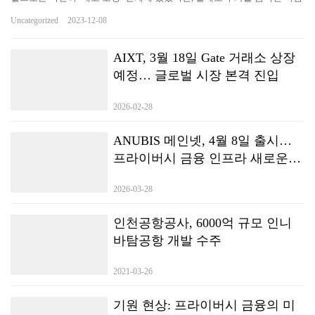
요인은 이미 다음으로 바뀌었어요 AI 데이터센터 + 고대역폭메모리
Uncategorized
2023-12-08
(HBM)의 중장기 폭발적 수요. 저의 판단은 아주 단순하다: 전통적인 소
비전자 수요 회복은 더디지만, AI 서버가 요구하는 고성능 메모리와 고난
도 패키징 수요가 완전히 새로운 경기 사이클을 열고 있어요 그리고 한국
AIXT, 3월 18일 Gate 거래소 상장
은 메모리, HBM, 일부 패키징 공급망에서 독보적인 경쟁력을 가지고 있어
예정… 글로벌 시장 본격 진입
요~ AI 반도체의 핵심 논리: 사이클주에서 전략자산으로의 전환 과거 반
도체는 전형적인 사이클주로 여겨졌지만 2023년에는 이 산업의 성격이 분
2026-02-28
명하게 달라지고 있다고 판단했어요…
ANUBIS 메인넷, 4월 8일 출시…
프라이버시 금융 인프라 새로운
사이클 진입
2026-03-28
인천공항공사, 6000억 규모 인니
바탐공항 개발 수주
2021-03-26
기원 현상: 프라이버시 금융의 미