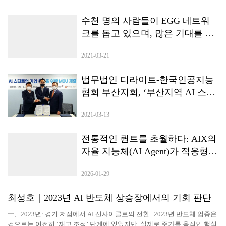
수천 명의 사람들이 EGG 네트워
크를 돕고 있으며, 많은 기대를 모
았던 New-DeFi Autonomous
2021-03-21
Consensus Forum이 하이커 우에서
종료됩니다.
법무법인 디라이트-한국인공지능
협회 부산지회, ‘부산지역 AI 스타
트업 기업 육성을 위한 생태계 조
2021-03-13
성’ 협약
전통적인 퀀트를 초월하다: AIX의
자율 지능체(AI Agent)가 적응형
거래 전략을 구현하는 방법
2026-01-29
최성호｜2023년 AI 반도체 상승장에서의 기회 판단
一、2023년: 경기 저점에서 AI 신사이클로의 전환 2023년 반도체 업종은
겉으로는 여전히 ‘재고 조정’ 단계에 있었지만, 실제로 주가를 움직인 핵심