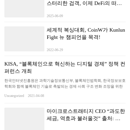
스터리한 검객, 이제 DeFi의 떠오
르는 글로벌 다크호스
2025-06-09
세계적 복싱대회, CoinW가 Kunlun
Fight 뉴 챔피언을 목격!
2022-06-29
KISA, “블록체인으로 혁신하는 디지털 경제” 정책 컨
퍼런스 개최
한국인터넷진흥원은 과학기술정보통신부, 블록체인법학회, 한국정보보호
학회와 함께 블록체인 기술로 촉발되는 경제·사회 구조 변화 조망을 위한
정책 컨퍼런스를 8일 개최했다고 밝혔다. 8일(목) 서울 한국광고문화회관
Uncategorized
2021-04-08
에서 개최된 “블록체인으로 혁신하는 디지털 경제”정책 컨퍼런스에서 이
원태 한국인터넷진흥원장이 개회사를 하고 있다. 사진/KISA▲ 8일(목) 서
울 한국광고문화회관에서 개최된 “블록체인으로 혁신하는 디지털 경
마이크로스트래티지 CEO “과도한
제”정책 컨퍼런스에서 이원태 한국인터넷진흥원장이 개회사를 하고 있다.
세금, 역효과 불러올것” 출처: 조
사진/KISA 최근 급속한 비대면화에 따라 다양한 융합기술 개발의 필요성
인디 / 원문기사 링크:
이 증가하면서 데이터 신뢰성 보장을 위해 블록체인이 주목받고 있다. 이