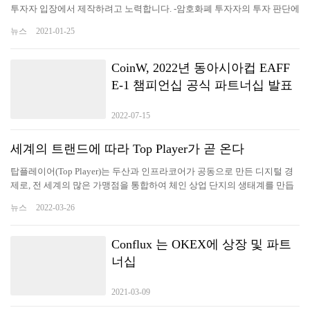
투자자 입장에서 제작하려고 노력합니다. -암호화폐 투자자의 투자 판단에
도움을 주기 위한 최신 시황과 다각도로 분석된 정보를 전달함으로써 투자
뉴스
2021-01-25
자가 투자 시점에 즉각적인 효과를 누리고 투자의 인사이트를 얻을 수 있
도록 꾸미고 있습니다. -변동성 높은 시장 상황을 감안, 리포트 발간 시점과
투자자 전달 시점을 최소화하려고 노력하고 있습니다. [특징] 에임리치 금
CoinW, 2022년 동아시아컵 EAFF
융공학기술연구소의 독자적인 계량 분석(quantitative analysis) 노하우를
E-1 챔피언십 공식 파트너십 발표
통해 각 항목을 점수화하고, 시장 상황을 단기(1~7일), 중기(1주~1개월), 장
기(1개월 이상)로 구분한 후 이를 도식화으로써 시장 분위기를 한눈에 알
2022-07-15
수 있도록 ‘종합 의견’을 표시합니다.
세계의 트랜드에 따라 Top Player가 곧 온다
탑플레이어(Top Player)는 두산과 인프라코어가 공동으로 만든 디지털 경
제로, 전 세계의 많은 가맹점을 통합하여 체인 상업 단지의 생태계를 만듭
니다. TopPlayer는 2022년 3월 말에 출시될 예정이며 토큰 CCC가 동시에
뉴스
2022-03-26
상장될 예정입니다. 2020년 두산은 블록체인 산업 진출을 선언하고 블록
체인 산업에 대한 연구를 시작했습니다.두산은 2021년 10월 메타버스 인
더스트리를 개발하고 기존 산업을 디지털화하기 시작했다. CCC의 총 순환
Conflux 는 OKEX에 상장 및 파트
량은 355,345이며, ​​순환수축 메커니즘을 적용하여 최종 일정유량은
너십
50,000이다. CCC는 PancakeSwap을 출시할 계획입니다. PancakeSwap은
BSC 네트워크에 배치된 일련의 계약인 BSC 스마트 생태 체인에서 실행되
2021-03-09
는 유동성 프로토콜이며 모든 거래는 체인에서 수행됩니다. Top Player는
주로 체인 비즈니스를 생태 핵심으로 하는 대규모 메타버스…