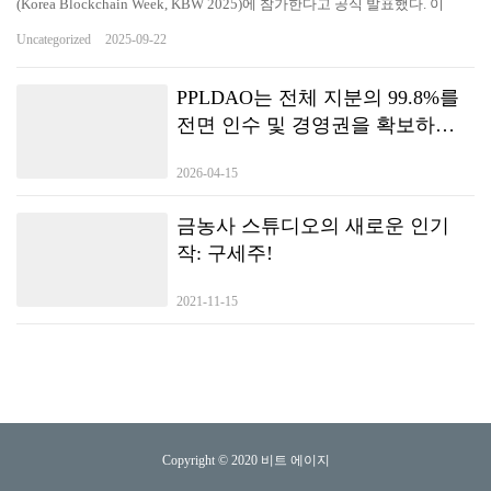
(Korea Blockchain Week, KBW 2025)에 참가한다고 공식 발표했다. 이
번 행사는 9월 23일부터 28일까지 서울에서 개최되며, Ave.ai는 주요 산
Uncategorized
2025-09-22
업 행사에 스폰서로 참여할 뿐만 아니라, edgeX 등 글로벌 최상위 기관
과 협력해 네트워킹 현장을 함께 조성할 예정이다. 이는 Ave.ai의 한국 시
장 진출을 알리는 중요한 신호로 해석된다. 📌 KBW 기간 동안 Ave.ai의 활
PPLDAO는 전체 지분의 99.8%를
동 일정은 다음과 같다: ⚫️주제: Web3 Growth Summit시간: 9월 23일 13:30
전면 인수 및 경영권을 확보하였
장소: 222 Bongeunsa-ro, 강남구, 서울링크: https://luma.com/apkie5u1 ⚫️
으며, 미국 나스닥 상장사 ENGC
주제: Ave.ai 한국행 프라이빗 디너 (초청자 한정)시간: 9월 24일 저녁장
2026-04-15
는 법적 책임 이전을 통해
소: 개별 초청장으로 공지 ⚫️주제: edgeX CONNECTS ALL시간: 9월 25
일 19:30~23:00장소: Korean Community Night, People the Terras
PPLDAO HOLDING GROUP
Cheongdam링크: https://luma.com/sekn6c7h ⚫️주제: Super Social Night |
금농사 스튜디오의 새로운 인기
LIMITED로 이전되었습니다.
KOL Networking Party시간: 9월 26일 18:00~24:00장소: Avecque
작: 구세주!
Cheongdam링크: https://luma.com/omhoof70 특히 주목할 만한 점은,
Ave.ai가 **9월 23일 저녁 한국에서 첫 ‘밈코인 트레이딩 대회’(MemeCoin
2021-11-15
Trading Competition)’**를 개최한다는 것이다. 이 혁신적인 이벤트
는 Ave.ai의 한국 시장 데뷔 무대일 뿐만 아니라, 탈중앙화 거래소(DEX) 분
야에서 밈코인 트레이딩 혁신을 보여주는 상징적인 사례가 될 전망이다.
업계 선도 DEX 플랫폼으로서 Ave.ai는 항상 Web3 산업의 혁신과 성장
을 이끌어왔다. 이번 한국 블록체인 위크를 통해 일련의 활동과 혁신 대회
를 선보이며, 강력한 자원 통합 능력과 시장 개척 역량을 증명할 예정이다.
이는 향후 동아시아 시장에서의 성장에 강력한 원동력이 될 것으로 기대된
Copyright © 2020 비트 에이지
다.