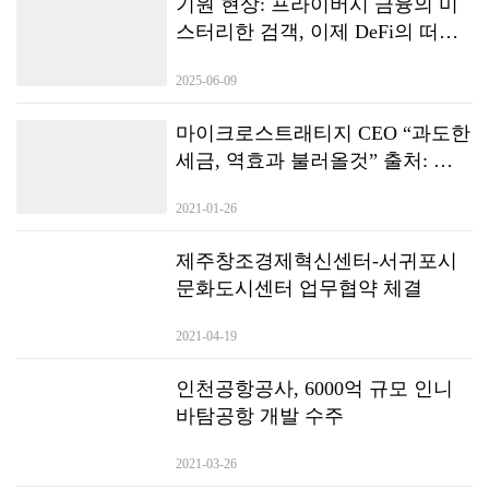
기원 현상: 프라이버시 금융의 미
스터리한 검객, 이제 DeFi의 떠오
르는 글로벌 다크호스
2025-06-09
마이크로스트래티지 CEO “과도한
세금, 역효과 불러올것” 출처: 조
인디 / 원문기사 링크:
2021-01-26
https://joind.io/market/id/5389 본 기
사를 조인디와의 전재 계약 또는
제주창조경제혁신센터-서귀포시
별도의 협의 없이 무단으로 게재
문화도시센터 업무협약 체결
할 경우 저작권침해가 될 수 있습
니다.
2021-04-19
인천공항공사, 6000억 규모 인니
바탐공항 개발 수주
2021-03-26