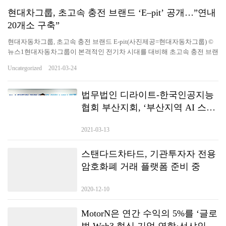
현대차그룹, 초고속 충전 브랜드 ‘E–pit’ 공개…”연내
20개소 구축”
현대자동차그룹, 초고속 충전 브랜드 E-pit(사진제공=현대자동차그룹) ©
뉴스1현대자동차그룹이 본격적인 전기차 시대를 대비해 초고속 충전 브랜
드를 공개하고 초고속 충전 인프라 구축에 나선다. 현대차그룹은 23일 초
Uncategorized
2021-03-24
고속 충전인프라 20개소 120기 구축을 시작으로 충전 생태계 플랫폼 육성
계획 등 미래 충전 비전을 제시하는 신규 브랜드 ‘E-pit'(이-피트)를 공개한
다고 밝혔다. E-pit는 모터스포츠 레이싱의 피트 스톱(Pit stop)에서 영감받
법무법인 디라이트-한국인공지능
았다. 전기차를 위한 피트 스톱을 지향하고, 충전과 연관된 모든 서비스를
협회 부산지회, ‘부산지역 AI 스타
쉽고 빠르게 제공한다. 앞으로 고객의 일상과 시간을 의미 있게 만드는 충
트업 기업 육성을 위한 생태계 조
전 플랫폼으로 진화한다는 계획이다. E-pit 충전소는 2021년 4월 중순에 전
2021-03-13
성’ 협약
국 12개 고속도로 휴게소(72기)에서 개소할 계획이다. 도심 내 주요 거점에
도 충전소 8개소(48기)를 순차적으로…
스탠다드차타드, 기관투자자 전용
암호화폐 거래 플랫폼 준비 중
2020-12-10
MotorN은 연간 수익의 5%를 ‘글로
벌 Web3 혁신 기업 연합·선샤인 액