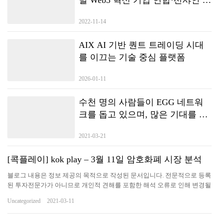
션 플랜’을 지원하기 위해 할당할
2022-11-14
계획이다.
AIX AI 기반 퀀트 트레이딩 시대
를 이끄는 기술 중심 플랫폼
2026-01-11
수천 명의 사람들이 EGG 네트워
크를 돕고 있으며, 많은 기대를 모
았던 New-DeFi Autonomous
2021-03-21
Consensus Forum이 하이커 우에서
종료됩니다.
[콕플레이] kok play – 3월 11일 암호화폐 시장 분석
블로그 내용은 정보 제공의 목적으로 작성된 문서입니다. 전문적으로 등록
된 투자전문가가 아니므로 개인적 견해를 포함한 해석 오류로 인해 변경될
수 있으며 어떤 종류의 보증을 하지 않습니다. 투자는 개인의 책임으로 올
Uncategorized
2021-03-11
려진 내용은 법률적/일반 효력을 지니지 않습니다. 해당 문서의 목적은 투
자 상품의 개인 선행 투자자로써 그 이해를 돕고 투명한 수익 공개를 통해