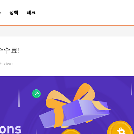
스
정책
테크
 수수료!
6 views