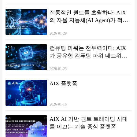
전통적인 퀀트를 초월하다: AIX
의 자율 지능체(AI Agent)가 적응
형 거래 전략을 구현하는 방법
2026-01-29
컴퓨팅 파워는 전투력이다: AIX
가 공유형 컴퓨팅 파워 네트워크
로 구축하는 저지연·고탄력 거래
2026-01-23
인프라
AIX 플랫폼
2026-01-16
AIX AI 기반 퀀트 트레이딩 시대
를 이끄는 기술 중심 플랫폼