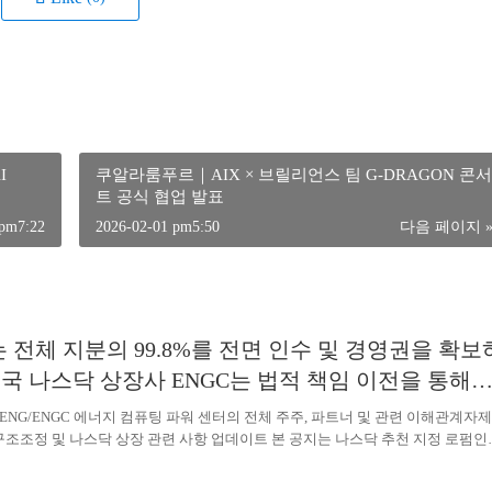
I
쿠알라룸푸르｜AIX × 브릴리언스 팀 G-DRAGON 콘서
트 공식 협업 발표
 pm7:22
2026-02-01 pm5:50
다음 페이지 
는 전체 지분의 99.8%를 전면 인수 및 경영권을 확보
미국 나스닥 상장사 ENGC는 법적 책임 이전을 통해
 HOLDING GROUP LIMITED로 이전되었습니다.
ENG/ENGC 에너지 컴퓨팅 파워 센터의 전체 주주, 파트너 및 관련 이해관계자제
 구조조정 및 나스닥 상장 관련 사항 업데이트 본 공지는 나스닥 추천 지정 로펌인
b LLP(이하 “본 로펌”)이 관련 당사자의 위임을 받아, ENG/ENGC 에너지 컴퓨팅 파
G” 또는 “ENGC”)의 법적 청산 및 이후 구조조정과 관련하여 공식 발표하는 내용