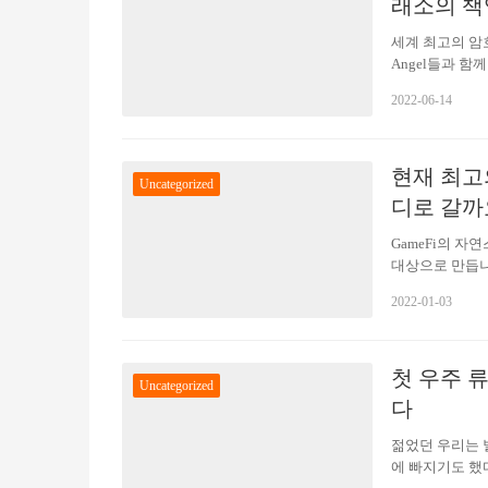
래소의 책
세계 최고의 암호
Angel들과 함께
찾아 아이들을 
2022-06-14
카 빈곤문제를 
상국 특히 사하
육 등 다양한 
현재 최고
보고서>에 따르
Uncategorized
500만 명을 초
디로 갈까
GameFi의 
대상으로 만듭니
락세가 심하고 
2022-01-03
다. GameFi
계 명사들의 몰
상태에 있는 동
첫 우주 류 
목표가 되었습니
Uncategorized
문제를…
다
젊었던 우리는 
에 빠지기도 했