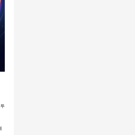
인 투
제