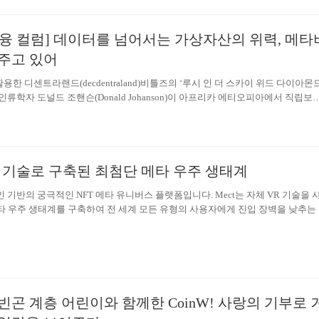
본 로펌의 확인에 따르면, ENG/ENGC 관련 상장 법인은 관련 법령에 따라 이미 
갔습니다. 관련 법규에 따라, 본 청산에는 12개월의 법정 관찰 기간이 적용됩니다
융 컬럼] 데이터를 넘어서는 가상자산의 위력, 메타
권리자가 이의를 제기하거나 권리를 주장하거나 법적 소송을 제기하지 않을 경우,
 따라 진행 및 완료됩니다. 자산 및 지분 이전 청산 절차가 법적으로…
주고 있어
한 디센트라랜드(decdentraland)비틀즈의 ‘루시 인 더 스카이 위드 다이아몬드
 인류학자 도널드 조핸슨(Donald Johanson)이 아프리카 에티오피아에서 직립보
 조상, 오스트랄로피테쿠스를 발견한다. 때마침 이 화석이 발굴될 당시 라디오에
래가 흘러나왔고 이 화석에는 ‘루시’라는 이름이 붙게 되었다. 이후 이들은 기후 
라서 미지의 신세계를 향해 이동했고, 지금과 같은 문명으로 이어졌다. 신을 만
발했다. 인류는 항상 나아갔다. 가상의 신세계를 상상하고, 이를 통해 상상을 현실
VR 기술로 구축된 최첨단 메타 우주 생태계
를 생성해냈다. 이제 인류는 앨런 머스크가 보여주고 있는 우주의 시대에도 도
와 함께 우리는 디지털 시계 내에 새로운 자산 플랫폼들을 구축하고 있기도…
인 기반의 궁극적인 NFT 메타 유니버스 플랫폼입니다. Mect는 자체 VR 기술을 
타 우주 생태계를 구축하여 전 세계 모든 유형의 사용자에게 진입 장벽을 낮추는
 따라서 디자이너, 기업 및 일반 사용자가 가장 발전된 메타 유니버스 경험에 뛰
ta-Space Meta-Space는 사업주, 디자이너, 가게주인 등 일반 사용자가 자신의 
 가상 공간을 만들 수 있는 기능입니다. 03 생태계 확장: NFT 시장 NFT 시장은 
거래할 수 있는 플랫폼입니다. 필요한 경우 이러한 프로젝트는 사용자가 직접 개
자이너가 설계합니다. 위와 같은 상황에서 Mect는 플랫폼 참여자가…
빈곤 계층 어린이와 함께한 CoinW! 사랑의 기부로 