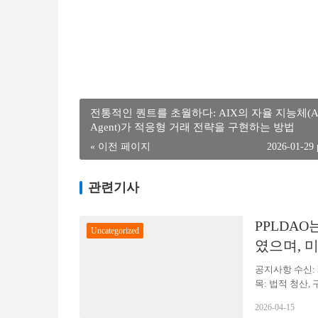
전통적인 퀀트를 초월하다: AIX의 자율 지능체(A
Agent)가 적응형 거래 전략을 구현하는 방법
« 이전 페이지
2026-01-29
관련기사
PPLDAO
Uncategorized
였으며, 
PPLDAO
공지사항 수신: 
목: 법적 청산,
Loeb & Loe
2026-04-15
센터(이하 “EN