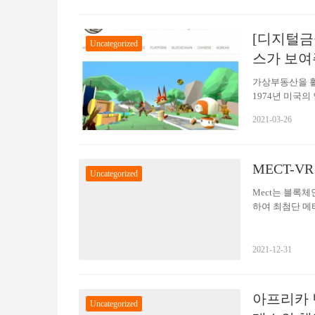
니다. 청산절차 
산 절차에 들어
[디지털금
이 기간 동안 
Uncategorized
산 절차는 법에
스가 보여
가상부동산을 활용
1974년 미국의
을 하는 우리의
2021-03-26
는 비틀즈의 노
경의 변화에 따
고, 로봇을 개
MECT-
만들어내고 가치
Uncategorized
하고 있다. 이
Mect는 블록체
하여 최첨단 메
도움이 됩니다.
수 있습니다. Me
에 따라 개인화된
2021-12-31
양한 아이템을 
하거나 타사 디
아프리카 
Uncategorized