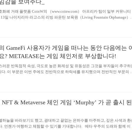
임감을 보여주다_
화폐 거래 플랫폼 CoinW의 （www.coinw.com） 아프리카 팀이 일부 커뮤니티
 13일 나이지리아 라고스의 리빙 파운틴 보육원（Living Fountain Orphanage）
위한 배려와 따뜻한 마음을 전하며 간단한 기부식을 가졌습니다. 코로나는 아프
심화시켰다 코로나로 인한 경제적 충격이 빈곤과 기아 문제를 심화시키면서 개
라 이남 아프리카, 남아시아, 라틴아메리카 등지의 빈곤 어린이들은 생존, 건강, 
어려움을 겪고 있습니다. 세계은행이 3월말 발표한 <2022년 나이지리아 빈곤 평
의 GameFi 사용자가 게임을 떠나는 동안 다음에는 
면 코로나 여파로 나이지리아 빈곤율이 상승해 2022년 말에는 신규 빈곤인구수
과하여, 총 빈곤 인원수는 9,510만 명에 달했다고 합니다. …
요? METAEASE는 게임 체인저로 부상합니다!
자연스러운 반독점적 속성, 극도로 높은 화제성 및 유동성은 그것을 부자들이 추구하
다. 이 부문은 이번 주에도 전반적으로 하락세를 유지했으며 전반적인 부문의 
거래량도 하락세를 유지하고 있으며 사용자 수도 다양한 수준으로 감소하고 있
 산업이 침체기에 있다는 것은 의심의 여지가 없으며, 유례없는 시장 환경과 많은 사
락이 시장에 큰 타격을 줄 것임은 의심의 여지가 없습니다. 전체 업계 사용자가 
안, 비관적인 시장 환경에서 조류에 맞서는 방법은 업계 내부자가 탐색해야 할 
NFT & Metaverse 체인 게임 ‘Murphy’ 가 곧 출시 된
다. 일반적인 환경의 영향을 받지 않고 조류에 맞서 수영하기 위해서는 먼저 다
별하늘을 바라보기도 했고, 광대하고 끝없는 은하수를 마주하고, 깊은 사색과 환
다. 언젠가 여행하고 체험할 수 있기를 기대합니다. 메타 우주의 도래와 함께 이