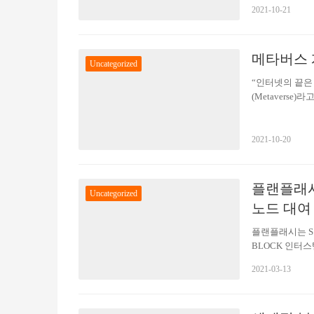
각은 현실이 될
2021-10-21
(Crypto Fa
시한다고 발표했다
타 코스모스와 우
메타버스 
부합하는 메타 
Uncategorized
“인터넷의 끝은
(Metavers
타버스의 모습을
수백만명의 사람
협회 글로벌 멀
2021-10-20
후 자신의 구역에
지만 현재의 메
것을…
플랜플래시,
Uncategorized
노드 대여
플랜플래시는 S
BLOCK 인터스텔라 
년 9월 20일 두
2021-03-13
의 세계적인 전문
뮤니티 회원을 한
래시 글로벌 커뮤