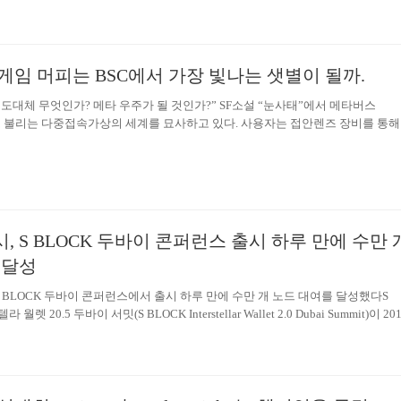
 수도 있다. 최근 원스톱 에퀴티 디지털 수집품 거래 플랫폼인 ‘크립토 팬 미팅
ns Meeting)’은 블록체인 상에서 작동하는 최초의 메타 우주 게임인 ‘머피(Murphy)’를
. 머피는 BSC에 거대한 가상 우주 세계를 구축했다. 머피는 블록체인, NFT, 
주 게임 장르를 결합하여 수집품, 게임, 금융을 중심으로 현재 NFT+DeFi 발전
게임 머피는 BSC에서 가장 빛나는 샛별이 될까.
코스모스 생태계를 조성하고자 한다. 플레이어는 머피에서 멋진 메타 우주의…
 도대체 무엇인가? 메타 우주가 될 것인가?” SF소설 “눈사태”에서 메타버스
e)라고 불리는 다중접속가상의 세계를 묘사하고 있다. 사용자는 접안렌즈 장비를 통해
 볼 수 있다. 컴퓨터가 그린 가상의 세계에 있다. 그 속에서 등불이 휘황찬란하
들이 센트럴 거리를 누비고 있다. 메타 우주의 간선도로와 세계 규칙은 “컴퓨
티미디어 협의체”에서 제정한다. 개발자는 토지의 개발 허가증을 구입해야 한다.
 작은 골목, 건물, 공원 및 각종 물리적 법칙에 어긋나는 것들을 만들 수 있다. 
타 우주는 혁신적 접근 방식이나 인프라 구축에서 아직 걸음마 단계에 불과하다
 S BLOCK 두바이 콘퍼런스 출시 하루 만에 수만 
 달성
 BLOCK 두바이 콘퍼런스에서 출시 하루 만에 수만 개 노드 대여를 달성했다S
월렛 20.5 두바이 서밋(S BLOCK Interstellar Wallet 2.0 Dubai Summit)이 20
바이 페스티벌 아레나(Dubai Festival Arena)에서 개최됐다. 이 행사는 블록체인 
가 및 선도자 30여명, 수십 개의 명망 있는 언론 매체와 투자 기관, 4000여명의
 자리에 모았다. 행사의 하이라이트는 플랜플래시(Plan Flash) 출시였다. 플랜 
니티의 대변인 룬디 클레인(Lundi Klein)이 무대에 올라 가입 절차 및 인증 요건