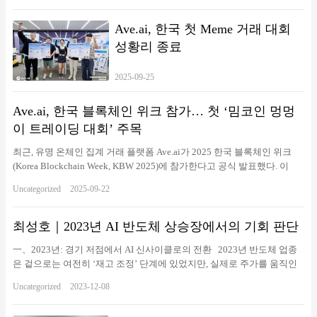
Ave.ai, 한국 첫 Meme 거래 대회
성황리 종료
2025-09-25
Ave.ai, 한국 블록체인 위크 참가… 첫 ‘밈코인 멍멍
이 트레이딩 대회’ 주목
최근, 유명 온체인 집계 거래 플랫폼 Ave.ai가 2025 한국 블록체인 위크
(Korea Blockchain Week, KBW 2025)에 참가한다고 공식 발표했다. 이
번 행사는 9월 23일부터 28일까지 서울에서 개최되며, Ave.ai는 주요 산
Uncategorized
2025-09-22
업 행사에 스폰서로 참여할 뿐만 아니라, edgeX 등 글로벌 최상위 기관
과 협력해 네트워킹 현장을 함께 조성할 예정이다. 이는 Ave.ai의 한국 시
장 진출을 알리는 중요한 신호로 해석된다. 📌 KBW 기간 동안 Ave.ai의 활
최성호｜2023년 AI 반도체 상승장에서의 기회 판단
동 일정은 다음과 같다: ⚫️주제: Web3 Growth Summit시간: 9월 23
一、2023년: 경기 저점에서 AI 신사이클로의 전환 2023년 반도체 업종
일 13:30장소: 222 Bongeunsa-ro, 강남구, 서울링
은 겉으로는 여전히 ‘재고 조정’ 단계에 있었지만, 실제로 주가를 움직인
크: https://luma.com/apkie5u1 ⚫️주제: Ave.ai 한국행 프라이빗 디너 (초청
핵심 요인은 이미 다음으로 바뀌었어요 AI 데이터센터 + 고대역폭메모
자 한정)시간: 9월 24일 저녁장소: 개별 초청장으로 공지 ⚫️주제: edgeX
Uncategorized
2023-12-08
리(HBM)의 중장기 폭발적 수요. 저의 판단은 아주 단순하다: 전통적인
CONNECTS ALL시간: 9월 25일 19:30~23:00장소: Korean Community
소비전자 수요 회복은 더디지만, AI 서버가 요구하는 고성능 메모리와 고
Night, People the Terras Cheongdam링크: https://luma.com/sekn6c7h ⚫️주