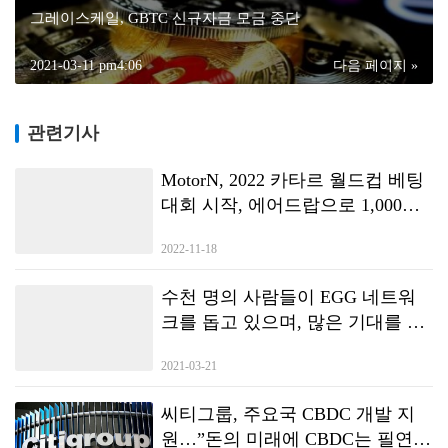
그레이스케일, GBTC 신규자금 모금 중단
2021-03-11 pm4:06
다음 페이지 »
관련기사
MotorN, 2022 카타르 월드컵 베팅
대회 시작, 에어드랍으로 1,000
NFT 및 $100,000 토큰 획득
2022-11-18
수천 명의 사람들이 EGG 네트워
크를 돕고 있으며, 많은 기대를 모
았던 New-DeFi Autonomous
2021-03-21
Consensus Forum이 하이커 우에서
종료됩니다.
씨티그룹, 주요국 CBDC 개발 지
원…”돈의 미래에 CBDC는 필연적