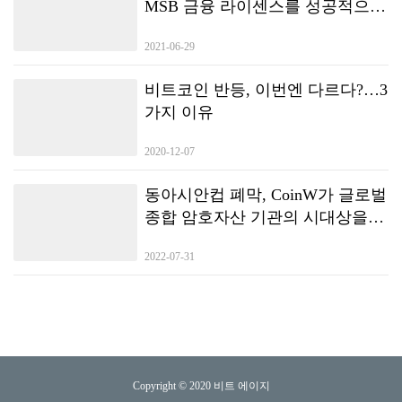
MSB 금융 라이센스를 성공적으로
형중 한국핀테크학회장의 환영사, 윤창현 국회의원(국민의힘 가상자산특
획득했으며 새로운 라운드의 글로
위 위원장)의 축사가 이어진다. 제2부 주제발표에서는 강성후 한국디지털
2021-06-29
벌 배포가 곧 시작됩니다.
자산사업자연합회장이 ‘가상자산 시장 안정은 증권성 여부 결정이 우선’,
김태림 공동가이드라인제정위원회 기초안소위원장(법무법인 비전 변호
사)의 ‘코인마켓 거래소 공동 가이드라인 기초안’을 각각 발표한다. 제3부
비트코인 반등, 이번엔 다르다?…3
지정토론에서는 가이드라인제정위원회 자문위원으로 참여…
가지 이유
2020-12-07
동아시안컵 폐막, CoinW가 글로벌
종합 암호자산 기관의 시대상을
보여주다
2022-07-31
Copyright © 2020 비트 에이지