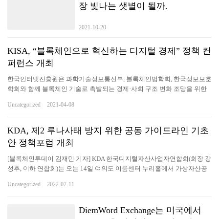
장 빛나는 샛별이 될까.
2021-10-20
KISA, “블록체인으로 혁신하는 디지털 경제” 정책 컨
퍼런스 개최
한국인터넷진흥원은 과학기술정보통신부, 블록체인법학회, 한국정보보호
학회와 함께 블록체인 기술로 촉발되는 경제·사회 구조 변화 조망을 위한
정책 컨퍼런스를 8일 개최했다고 밝혔다. 8일(목) 서울 한국광고문화회관
Uncategorized
2021-04-08
에서 개최된 “블록체인으로 혁신하는 디지털 경제”정책 컨퍼런스에서 이
원태 한국인터넷진흥원장이 개회사를 하고 있다. 사진/KISA▲ 8일(목) 서
울 한국광고문화회관에서 개최된 “블록체인으로 혁신하는 디지털 경
KDA, 제2 루나사태 방지 위한 공동 가이드라인 기초
제”정책 컨퍼런스에서 이원태 한국인터넷진흥원장이 개회사를 하고 있다.
안 정책포럼 개최
사진/KISA 최근 급속한 비대면화에 따라 다양한 융합기술 개발의 필요성
이 증가하면서 데이터 신뢰성 보장을 위해 블록체인이 주목받고 있다. 이
[블록체인투데이 김재민 기자] KDA 한국디지털자산사업자연합회(회장 강
에 KISA는 블록체인, 융합기술(탈중앙화 혁신금융 등)의 국내외 동향을 공
성후, 이하 연합회)는 오는 14일 여의도 이룸센터 누리홀에서 가상자산공
유하고 발전방향을 모색하기 위해 이번 행사를 마련했다. 컨퍼런스는 2개
동가이드라인제정위원회(이하 위원회) 주관으로 투자자 보호 및 시장 건
Uncategorized
2022-07-11
의 기조강연과 1개의 사례발표, 2개의 발표세션(블록체인, 탈중앙화 혁신
전화를 통해 ‘제2의 루나사태 방지를 위한 공동 가이드라인 기초안 정책포
금융) 및 심층토론으로…
럼’을 개최한다고 11일 밝혔다. 이번 포럼은 3부로 나누어 진행하게 된다.
제1부 개회식에서는 위원회 참여 거래소들의 공동 가이드라인 채택, 강성
DiemWord Exchange는 미국에서
후 연합회장의 개회사, 가이드라인제정위원회 자문위원으로 참여 중인 김