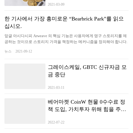
2021-03-09
한 기사에서 가장 흥미로운 “Bearbrick Park”를 읽으
십시오.
앞글 아시다시피 Arweave 의 핵심 기능은 사용자에게 영구 스토리지를 제
공하는 것이므로 스토리지 가격을 책정하는 메커니즘을 정의해야 합니다.
현재 가장 핫한 공공체인 중 하나인 Solana 의 NFT 스토리지도 Arweave
뉴스
2021-09-12
에 있다. Bearbrick Park NFT 스토리지도 확장 가능하고 영구적인 체인
의 데이터 저장소를 지속적으로 제공하도록 설계된 Arweave 프로토콜
을 사용합니다. 간단히 말해서, Bearbrick Park 는 DeFi+NFT 항목입니다. 주
그레이스케일, GBTC 신규자금 모
요 업무는 NFT 를 사용자 정의하고, 상향식으로 NFT 의 새로운 패러다임
금 중단
을 구축하고, 당신의 생각을 NFT 프로젝트에 통합하고, Bearbrick 과 결합
하여 제품 규칙과 대응 가치 출력을 일련의 표준 스마트 계약으로 만드
2021-03-11
는 것입니다.수많은 NFT, GameFI 개발팀, 예술가들에게 NFT 제품을 빠르
게 조합하여 만들 수 있는 플랫폼을 제공하는 것은 NFT 분야의 음악 제공
자입니다. 전리품과 베어브릭 공원 소셜미디어네트워크서비스 비인 공
베어마켓 CoinW 현물 0수수료 정
동 창업자 돔 호프만의 NFT 프로젝트’ Loot: for adventures’ 는 불과 5 일 만
책 도입, 가치투자 위해 힘을 주었
에 4 천 6 백만 달러의 매출과 1 억 8 천만 달러 이상의 총 시가를 유치
다.
한 뒤 NFT 는 상향식 구축을 시작했다. Loot 은 문자만 가지고 있기 때문
2022-07-22
에 보유자는 자유로울 수 있다 Bearbrick Park는 기존의 NFT와 다릅니다.
기존의 NFT는 도미노에 가깝습니다. 같은 것과 다른 것의 차이가 거의 없