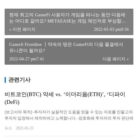
현재 최고의 GameFi 사용자가 게임을 떠나는 동안 다음에
는 어디로 갈까요? METAEASE는 게임 체인저로 부상합니
다!
« 이전 페이지
2022-01-03 pm9:56
Gamefi Frontline 丨약속의 땅은 GameFi의 다음 물결에서
유니콘이 될까요?
2022-04-27 pm7:41
다음 페이지 »
관련기사
비트코인(BTC) 약세 vs. ‘이더리움(ETH)’, ‘디파이
(DeFi)
[보고서의 목적] -투자자가 실질적인 도움을 얻을 수 있는 자료를 만들고자
투자자 입장에서 제작하려고 노력합니다. -암호화폐 투자자의 투자 판단에
도움을 주기 위한 최신 시황과 다각도로 분석된 정보를 전달함으로써 투자
뉴스
2021-01-25
자가 투자 시점에 즉각적인 효과를 누리고 투자의 인사이트를 얻을 수 있
도록 꾸미고 있습니다. -변동성 높은 시장 상황을 감안, 리포트 발간 시점과