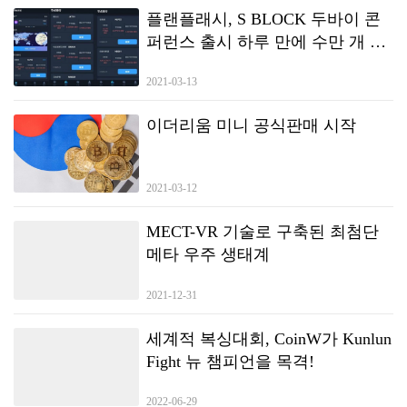
투자자 전달 시점을 최소화하려고 노력하고 있습니다. [특징] 에임리치 금
플랜플래시, S BLOCK 두바이 콘
융공학기술연구소의 독자적인 계량 분석(quantitative analysis) 노하우를
퍼런스 출시 하루 만에 수만 개 노
통해 각 항목을 점수화하고, 시장 상황을 단기(1~7일), 중기(1주~1개월), 장
드 대여 달성
기(1개월 이상)로 구분한 후 이를 도식화으로써 시장 분위기를 한눈에 알
2021-03-13
수 있도록 ‘종합 의견’을 표시합니다.
이더리움 미니 공식판매 시작
2021-03-12
MECT-VR 기술로 구축된 최첨단
메타 우주 생태계
2021-12-31
세계적 복싱대회, CoinW가 Kunlun
Fight 뉴 챔피언을 목격!
2022-06-29