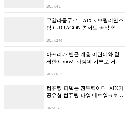
트로 부상
주제: Ave.ai 한국행 프라이빗 디너 (초청자 한정)시간: 9월 24일 저녁장
2025-04-24
소: 개별 초청장으로 공지 ⚫️주제: edgeX CONNECTS ALL시간: 9월 25
일 19:30~23:00장소: Korean Community Night, People the Terras
Cheongdam링크: https://luma.com/sekn6c7h ⚫️주제: Super Social Night |
쿠알라룸푸르｜AIX × 브릴리언스
KOL Networking Party시간: 9월 26일 18:00~24:00장소: Avecque
팀 G-DRAGON 콘서트 공식 협업
Cheongdam링크: https://luma.com/omhoof70 특히 주목할 만한 점은,
발표
Ave.ai가 **9월 23일 저녁 한국에서 첫 ‘밈코인 트레이딩 대회’(MemeCoin
2026-02-01
Trading Competition)’**를 개최한다는 것이다. 이 혁신적인 이벤트
는 Ave.ai의 한국 시장 데뷔 무대일 뿐만 아니라, 탈중앙화 거래소(DEX) 분
아프리카 빈곤 계층 어린이와 함
야에서 밈코인 트레이딩 혁신을 보여주는 상징적인 사례가 될 전망이다.
업계 선도 DEX 플랫폼으로서 Ave.ai는 항상 Web3 산업의 혁신과 성장
께한 CoinW! 사랑의 기부로 거래
을 이끌어왔다. 이번 한국 블록체인 위크를 통해 일련의 활동과 혁신 대회
소의 책임감을 보여주다_
를 선보이며, 강력한 자원 통합 능력과 시장 개척 역량을 증명할 예정이다.
2022-06-14
이는 향후 동아시아 시장에서의 성장에 강력한 원동력이 될 것으로 기대된
다.
컴퓨팅 파워는 전투력이다: AIX가
공유형 컴퓨팅 파워 네트워크로
구축하는 저지연·고탄력 거래 인
2026-01-23
프라