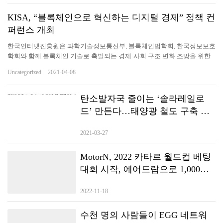
KISA, “블록체인으로 혁신하는 디지털 경제” 정책 컨
퍼런스 개최
한국인터넷진흥원은 과학기술정보통신부, 블록체인법학회, 한국정보보호
학회와 함께 블록체인 기술로 촉발되는 경제·사회 구조 변화 조망을 위한
정책 컨퍼런스를 8일 개최했다고 밝혔다. 8일(목) 서울 한국광고문화회관
Uncategorized
2021-04-08
에서 개최된 “블록체인으로 혁신하는 디지털 경제”정책 컨퍼런스에서 이
원태 한국인터넷진흥원장이 개회사를 하고 있다. 사진/KISA▲ 8일(목) 서
울 한국광고문화회관에서 개최된 “블록체인으로 혁신하는 디지털 경
탄소발자국 줄이는 ‘솔라레일로
제”정책 컨퍼런스에서 이원태 한국인터넷진흥원장이 개회사를 하고 있다.
드’ 만든다…태양광 철도 구축 박
사진/KISA 최근 급속한 비대면화에 따라 다양한 융합기술 개발의 필요성
차
이 증가하면서 데이터 신뢰성 보장을 위해 블록체인이 주목받고 있다. 이
2021-03-27
에 KISA는 블록체인, 융합기술(탈중앙화 혁신금융 등)의 국내외 동향을 공
유하고 발전방향을 모색하기 위해 이번 행사를 마련했다. 컨퍼런스는 2개
의 기조강연과 1개의 사례발표, 2개의 발표세션(블록체인, 탈중앙화 혁신
MotorN, 2022 카타르 월드컵 베팅
금융) 및 심층토론으로…
대회 시작, 에어드랍으로 1,000
NFT 및 $100,000 토큰 획득
2022-11-18
수천 명의 사람들이 EGG 네트워