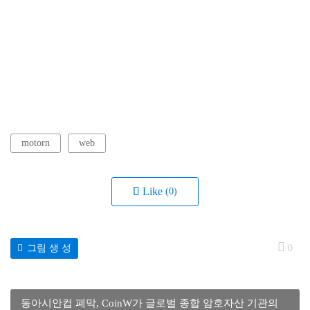
motorn
web
Like
(0)
그림 생 성
0
동아시안컵 폐막, CoinW가 글로벌 종합 암호자산 기관의