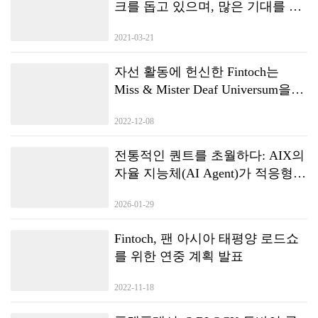
크를 돕고 있으며, 많은 기대를 모
았던 New-DeFi Autonomous
2021-03-21
Consensus Forum이 하이커 우에서
종료됩니다.
자선 활동에 헌신한 Fintoch는
Miss & Mister Deaf Universum을
후원했습니다.
2022-12-08
전통적인 퀀트를 초월하다: AIX의
자율 지능체(AI Agent)가 적응형
거래 전략을 구현하는 방법
2026-01-29
Fintoch, 팬 아시아 태평양 로드쇼
를 위한 연중 계획 발표
2022-11-18