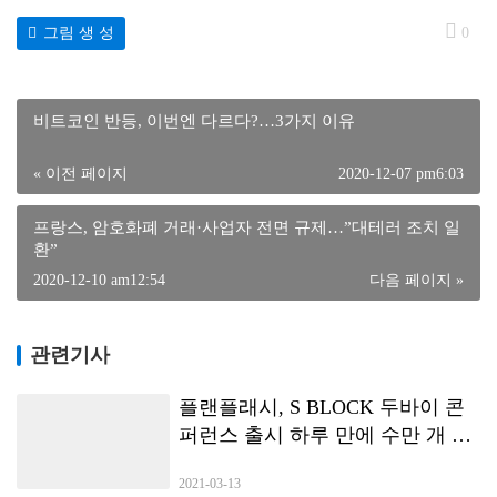
그림 생 성
0
비트코인 반등, 이번엔 다르다?…3가지 이유
« 이전 페이지
2020-12-07 pm6:03
프랑스, 암호화폐 거래·사업자 전면 규제…”대테러 조치 일
환”
2020-12-10 am12:54
다음 페이지 »
관련기사
플랜플래시, S BLOCK 두바이 콘
퍼런스 출시 하루 만에 수만 개 노
드 대여 달성
2021-03-13