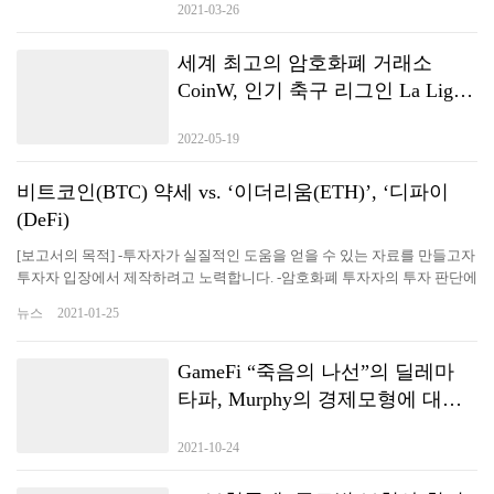
2021-03-26
세계 최고의 암호화폐 거래소
CoinW, 인기 축구 리그인 La Liga
에서 데뷔
2022-05-19
비트코인(BTC) 약세 vs. ‘이더리움(ETH)’, ‘디파이
(DeFi)
[보고서의 목적] -투자자가 실질적인 도움을 얻을 수 있는 자료를 만들고자
투자자 입장에서 제작하려고 노력합니다. -암호화폐 투자자의 투자 판단에
도움을 주기 위한 최신 시황과 다각도로 분석된 정보를 전달함으로써 투자
뉴스
2021-01-25
자가 투자 시점에 즉각적인 효과를 누리고 투자의 인사이트를 얻을 수 있
도록 꾸미고 있습니다. -변동성 높은 시장 상황을 감안, 리포트 발간 시점과
투자자 전달 시점을 최소화하려고 노력하고 있습니다. [특징] 에임리치 금
GameFi “죽음의 나선”의 딜레마
융공학기술연구소의 독자적인 계량 분석(quantitative analysis) 노하우를
타파, Murphy의 경제모형에 대한
통해 각 항목을 점수화하고, 시장 상황을 단기(1~7일), 중기(1주~1개월), 장
간략한 분석
기(1개월 이상)로 구분한 후 이를 도식화으로써 시장 분위기를 한눈에 알
2021-10-24
수 있도록 ‘종합 의견’을 표시합니다.