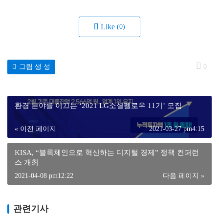
Like
(0)
그림 생 성
0
환경 분야를 이끄는 ‘2021 LG소셜펠로우 11기’ 모집
« 이전 페이지
2021-03-27 pm4:15
KISA, “블록체인으로 혁신하는 디지털 경제” 정책 컨퍼런
스 개최
2021-04-08 pm12:22
다음 페이지 »
관련기사