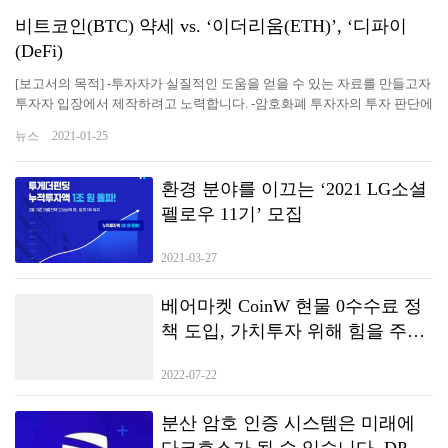
비트코인(BTC) 약세 vs. ‘이더리움(ETH)’, ‘디파이
(DeFi)
[보고서의 목적] -투자자가 실질적인 도움을 얻을 수 있는 자료를 만들고자
투자자 입장에서 제작하려고 노력합니다. -암호화폐 투자자의 투자 판단에
도움을 주기 위한 최신 시황과 다각도로 분석된 정보를 전달함으로써 투자
뉴스
2021-01-25
자가 투자 시점에 즉각적인 효과를 누리고 투자의 인사이트를 얻을 수 있
도록 꾸미고 있습니다. -변동성 높은 시장 상황을 감안, 리포트 발간 시점과
투자자 전달 시점을 최소화하려고 노력하고 있습니다. [특징] 에임리치 금
환경 분야를 이끄는 ‘2021 LG소셜
융공학기술연구소의 독자적인 계량 분석(quantitative analysis) 노하우를
펠로우 11기’ 모집
통해 각 항목을 점수화하고, 시장 상황을 단기(1~7일), 중기(1주~1개월), 장
기(1개월 이상)로 구분한 후 이를 도식화으로써 시장 분위기를 한눈에 알
2021-03-27
수 있도록 ‘종합 의견’을 표시합니다.
베어마켓 CoinW 현물 0수수료 정
책 도입, 가치투자 위해 힘을 주었
다.
2022-07-22
분산 암호 인증 시스템은 미래에