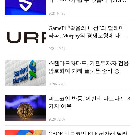
다크호스가 될 수 있습니다. DPAS
세계 최초의 새로운 물결을 안내
2021-04-30
합니다
GameFi “죽음의 나선”의 딜레마
타파, Murphy의 경제모형에 대한
간략한 분석
2021-10-24
스탠다드차타드, 기관투자자 전용
암호화폐 거래 플랫폼 준비 중
2020-12-10
비트코인 반등, 이번엔 다르다?…3
가지 이유
2020-12-07
CBOE 비트코인 ETF 허가해 달라