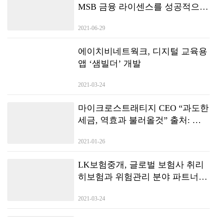
융공학기술연구소의 독자적인 계량 분석(quantitative analysis) 노하우를
MSB 금융 라이센스를 성공적으로
통해 각 항목을 점수화하고, 시장 상황을 단기(1~7일), 중기(1주~1개월), 장
획득했으며 새로운 라운드의 글로
기(1개월 이상)로 구분한 후 이를 도식화으로써 시장 분위기를 한눈에 알
2021-06-29
벌 배포가 곧 시작됩니다.
수 있도록 ‘종합 의견’을 표시합니다.
에이치비네트웍크, 디지털 교육용
앱 ‘샘빌더’ 개발
2021-03-24
마이크로스트래티지 CEO “과도한
세금, 역효과 불러올것” 출처: 조
인디 / 원문기사 링크:
2021-01-26
https://joind.io/market/id/5389 본 기
사를 조인디와의 전재 계약 또는
LK보험중개, 글로벌 보험사 취리
별도의 협의 없이 무단으로 게재
히보험과 위험관리 분야 파트너십
할 경우 저작권침해가 될 수 있습
체결
니다.
2021-03-24