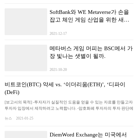
SoftBank와 WE Metaverse가 손을
잡고 체인 게임 산업을 위한 새로
운 생태계를 만듭니다.
2021-12-17
메타버스 게임 머피는 BSC에서 가
장 빛나는 샛별이 될까.
2021-10-20
비트코인(BTC) 약세 vs. ‘이더리움(ETH)’, ‘디파이
(DeFi)
[보고서의 목적] -투자자가 실질적인 도움을 얻을 수 있는 자료를 만들고자
투자자 입장에서 제작하려고 노력합니다. -암호화폐 투자자의 투자 판단에
도움을 주기 위한 최신 시황과 다각도로 분석된 정보를 전달함으로써 투자
뉴스
2021-01-25
자가 투자 시점에 즉각적인 효과를 누리고 투자의 인사이트를 얻을 수 있
도록 꾸미고 있습니다. -변동성 높은 시장 상황을 감안, 리포트 발간 시점과
투자자 전달 시점을 최소화하려고 노력하고 있습니다. [특징] 에임리치 금
DiemWord Exchange는 미국에서