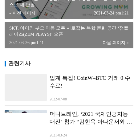
스로 새 단장
« 이전 페이지
2021-03-24 pm1:21
SKT, 아이와 부모 마음 모두 사로잡는 복합 문화 공간 ‘잼플
레이스(ZEM PLAYS)’ 오픈
2021-03-26 pm1:11
다음 페이지 »
관련기사
업계 특집! CoinW–BTC 거래 0 수
수료!
2022-07-08
머니브레인, ‘2021 국제인공지능
대전’ 참가 “김현욱 아나운서와 김
현욱 Al가 만난다”
2021-03-24