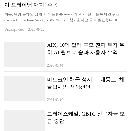
이 트레이딩 대회’ 주목
할 경우 저작권침해가 될 수 있습
니다.
최근, 유명 온체인 집계 거래 플랫폼 Ave.ai가 2025 한국 블록체인 위크
(Korea Blockchain Week, KBW 2025)에 참가한다고 공식 발표했다. 이
번 행사는 9월 23일부터 28일까지 서울에서 개최되며, Ave.ai는 주요 산
Uncategorized
2025-09-22
업 행사에 스폰서로 참여할 뿐만 아니라, edgeX 등 글로벌 최상위 기관
과 협력해 네트워킹 현장을 함께 조성할 예정이다. 이는 Ave.ai의 한국 시
장 진출을 알리는 중요한 신호로 해석된다. 📌 KBW 기간 동안 Ave.ai의 활
AIX, 10억 달러 규모 전략 투자 유
동 일정은 다음과 같다: ⚫️주제: Web3 Growth Summit시간: 9월 23일 13:30
치 AI 퀀트 기술과 사용자 수익 공
장소: 222 Bongeunsa-ro, 강남구, 서울링크: https://luma.com/apkie5u1 ⚫️
유로 디지털 자산 생태계 재편
주제: Ave.ai 한국행 프라이빗 디너 (초청자 한정)시간: 9월 24일 저녁장
2026-02-01
소: 개별 초청장으로 공지 ⚫️주제: edgeX CONNECTS ALL시간: 9월 25
일 19:30~23:00장소: Korean Community Night, People the Terras
Cheongdam링크: https://luma.com/sekn6c7h ⚫️주제: Super Social Night |
비트코인 채굴 성지 中 내몽고, 채
KOL Networking Party시간: 9월 26일 18:00~24:00장소: Avecque
굴업체와 전쟁선언
Cheongdam링크: https://luma.com/omhoof70 특히 주목할 만한 점은,
Ave.ai가 **9월 23일 저녁 한국에서 첫 ‘밈코인 트레이딩 대회’(MemeCoin
2021-03-09
Trading Competition)’**를 개최한다는 것이다. 이 혁신적인 이벤트
는 Ave.ai의 한국 시장 데뷔 무대일 뿐만 아니라, 탈중앙화 거래소(DEX) 분
그레이스케일, GBTC 신규자금 모
야에서 밈코인 트레이딩 혁신을 보여주는 상징적인 사례가 될 전망이다.
업계 선도 DEX 플랫폼으로서 Ave.ai는 항상 Web3 산업의 혁신과 성장
금 중단
을 이끌어왔다. 이번 한국 블록체인 위크를 통해 일련의 활동과 혁신 대회