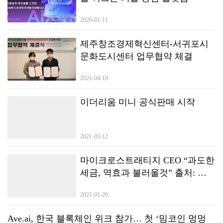
2026-01-11
제주창조경제혁신센터-서귀포시
문화도시센터 업무협약 체결
2021-04-19
이더리움 미니 공식판매 시작
2021-03-12
마이크로스트래티지 CEO “과도한
세금, 역효과 불러올것” 출처: 조
인디 / 원문기사 링크:
2021-01-26
https://joind.io/market/id/5389 본 기
사를 조인디와의 전재 계약 또는
Ave.ai, 한국 블록체인 위크 참가… 첫 ‘밈코인 멍멍
별도의 협의 없이 무단으로 게재