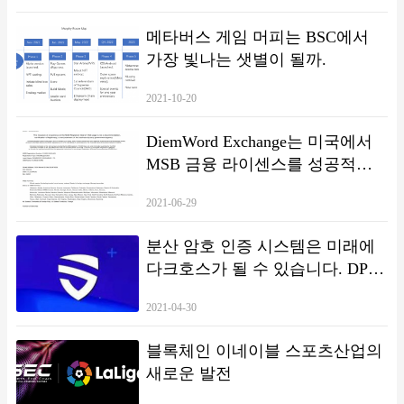
메타버스 게임 머피는 BSC에서
가장 빛나는 샛별이 될까.
2021-10-20
DiemWord Exchange는 미국에서
MSB 금융 라이센스를 성공적으
로 획득했으며 새로운 라운드의
2021-06-29
글로벌 배포가 곧 시작됩니다.
분산 암호 인증 시스템은 미래에
다크호스가 될 수 있습니다. DPAS
세계 최초의 새로운 물결을 안내
2021-04-30
합니다
블록체인 이네이블 스포츠산업의
새로운 발전