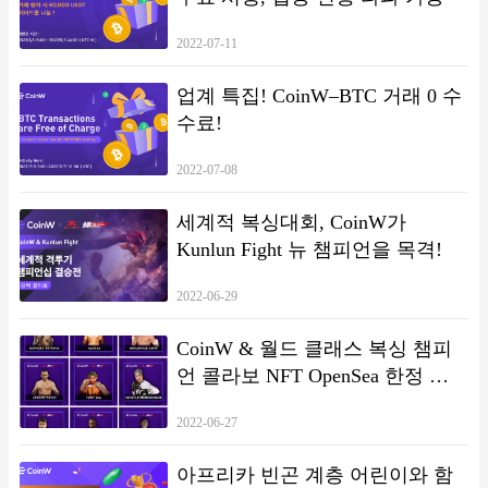
여 중인 김형중 한국핀테크학회장의 환영사, 윤창현 국회의원(국민의힘
가상자산특위 위원장)의 축사가 이어진다. 제2부 주제발표에서는 강성후
2022-07-11
한국디지털자산사업자연합회장이 ‘가상자산 시장 안정은 증권성 여부 결
정이 우선’, 김태림 공동가이드라인제정위원회 기초안소위원장(법무법
업계 특집! CoinW–BTC 거래 0 수
인 비전 변호사)의 ‘코인마켓 거래소 공동 가이드라인 기초안’을 각각 발
표한다. 제3부 지정토론에서는 가이드라인제정위원회 자문위원으로 참
수료!
여…
2022-07-08
세계적 복싱대회, CoinW가
Kunlun Fight 뉴 챔피언을 목격!
2022-06-29
CoinW & 월드 클래스 복싱 챔피
언 콜라보 NFT OpenSea 한정 판
매
2022-06-27
아프리카 빈곤 계층 어린이와 함