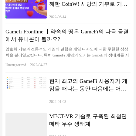
께한 CoinW! 사랑의 기부로 거래
소의 책임감을 보여주다_
2022-06-14
Gamefi Frontline 丨약속의 땅은 GameFi의 다음 물결
에서 유니콘이 될까요?
암호화 기술과 전통적인 게임의 결합은 게임 디자인에 대한 무한한 상상
력을 불러일으킵니다. 특히 GameFi 개념의 인기는 Gamefi의 생태계를 지
속적으로 풍부하게 하고 게임을 플레이하는 많은 혁신적인 방법을 주도
Uncategorized
2022-04-27
했습니다. 현재의 경제 사이클이 바닥을 치고 증분 자금이 줄어들고 있지
만 현재의 체인 투어는 여전히 빠른 성장 자세를 유지하고 고품질 프로젝
트가 계속해서 나오고 있습니다. 얼마 전 ‘차세대 GameFi 물결의 유니
현재 최고의 GameFi 사용자가 게
콘’으로 알려진 약속의 땅이 업계 1위를 달리고 있다. 이번 글에서는 시장
임을 떠나는 동안 다음에는 어디
에서 높은 기대를 받고 있는 약속의 땅에 대해 알아보겠습니다. 재미있는
로 갈까요? METAEASE는 게임 체
게임 컨셉, 독창성 단조 유니콘다른 “짧고 빠른” Gamefi 프로젝트와 비교
2022-01-03
인저로 부상합니다!
하여 약속의 땅은 “독창성” 정신을 유지하기 때문에 “유니콘”이라고…
MECT-VR 기술로 구축된 최첨단
메타 우주 생태계