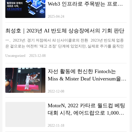
Web3 인프라로 주목받는 프로젝
트로 부상
2025-04-24
최성호｜2023년 AI 반도체 상승장에서의 기회 판단
一、2023년: 경기 저점에서 AI 신사이클로의 전환 2023년 반도체 업종
은 겉으로는 여전히 ‘재고 조정’ 단계에 있었지만, 실제로 주가를 움직인
핵심 요인은 이미 다음으로 바뀌었어요 AI 데이터센터 + 고대역폭메모
Uncategorized
2023-12-08
리(HBM)의 중장기 폭발적 수요. 저의 판단은 아주 단순하다: 전통적인
소비전자 수요 회복은 더디지만, AI 서버가 요구하는 고성능 메모리와 고
난도 패키징 수요가 완전히 새로운 경기 사이클을 열고 있어요 그리고
자선 활동에 헌신한 Fintoch는
한국은 메모리, HBM, 일부 패키징 공급망에서 독보적인 경쟁력을 가지고
Miss & Mister Deaf Universum을
있어요~ AI 반도체의 핵심 논리: 사이클주에서 전략자산으로의 전환 과
후원했습니다.
거 반도체는 전형적인 사이클주로 여겨졌지만 2023년에는 이 산업의 성
2022-12-08
격이 분명하게 달라지고 있다고 판단했어요…
MotorN, 2022 카타르 월드컵 베팅
대회 시작, 에어드랍으로 1,000
NFT 및 $100,000 토큰 획득
2022-11-18