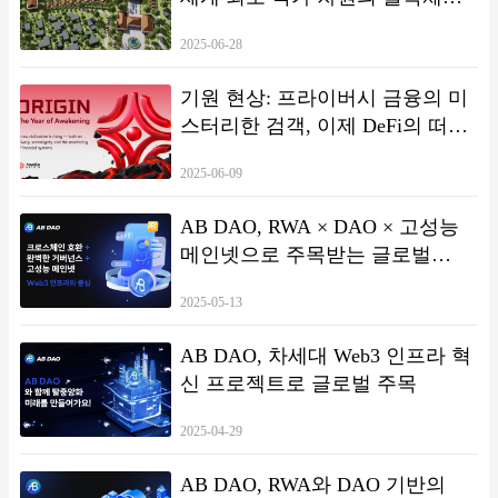
일 13:30장소: 222 Bongeunsa-ro, 강남구, 서울링
테마 리조트 설립
크: https://luma.com/apkie5u1 ⚫️주제: Ave.ai 한국행 프라이빗 디너 (초청
2025-06-28
자 한정)시간: 9월 24일 저녁장소: 개별 초청장으로 공지 ⚫️주제: edgeX
CONNECTS ALL시간: 9월 25일 19:30~23:00장소: Korean Community
기원 현상: 프라이버시 금융의 미
Night, People the Terras Cheongdam링크: https://luma.com/sekn6c7h ⚫️주
제: Super Social Night | KOL Networking Party시간: 9월 26일 18:00~24:00
스터리한 검객, 이제 DeFi의 떠오
장소: Avecque Cheongdam링크: https://luma.com/omhoof70 특히 주목
르는 글로벌 다크호스
할 만한 점은, Ave.ai가 **9월 23일 저녁 한국에서 첫 ‘밈코인 트레이딩 대
2025-06-09
회’(MemeCoin Trading Competition)’**를 개최한다는 것이다. 이 혁신적
인 이벤트는 Ave.ai의 한국 시장 데뷔 무대일 뿐만 아니라, 탈중앙화 거래
AB DAO, RWA × DAO × 고성능
소(DEX) 분야에서 밈코인 트레이딩 혁신을 보여주는 상징적인 사례
메인넷으로 주목받는 글로벌
가 될 전망이다. 업계 선도 DEX 플랫폼으로서 Ave.ai는 항상 Web3 산업
의 혁신과 성장을 이끌어왔다. 이번 한국 블록체인 위크를 통해 일련의 활
Web3 인프라 프로젝트
동과 혁신 대회를 선보이며, 강력한 자원 통합 능력과 시장 개척 역량
2025-05-13
을 증명할 예정이다. 이는 향후 동아시아 시장에서의 성장에 강력한 원동
력이 될 것으로 기대된다.
AB DAO, 차세대 Web3 인프라 혁
신 프로젝트로 글로벌 주목
2025-04-29
AB DAO, RWA와 DAO 기반의